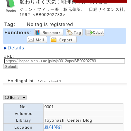
変わりゆく大気 : 地球科学からの警告
ジョン・フィラー著 ; 秋元肇訳. -- 日経サイエンス社,
1992. <BB00202783>
Tag:
No tag is registered
Functions:
Details
URL:
HoldingsList
1
-
1
of about
1
No.
0001
Volumes
Library
Toyohashi Center Bldg
豊C[3階]
Location