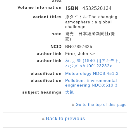
area
Volume Information
ISBN
4532520134
variant titles
原タイトル:The changing
atmosphere : a global
challenge
note
発売 : 日本経済新聞社(発
売)
NCID
BN07897625
author link
Firor, John <>
author link
秋元, 肇 (1940-)||アキモト,
ハジメ <AU00123232>
classification
Meteorology NDC8:451.3
classification
Pollution. Environmental
engineering NDC8:519.3
subject headings
大気
Go to the top of this page
Back to previous