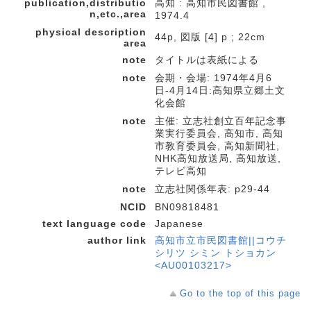
publication,distributio
高知 : 高知市民図書館 ,
n,etc.,area
1974.4
physical description
44p, 図版 [4] p ; 22cm
area
note
タイトルは表紙による
note
会期・会場: 1974年4月6
日-4月14日:高知県立郷土文
化会館
note
主催: 立志社創立百年記念事
業実行委員会, 高知市, 高知
市教育委員会, 高知新聞社,
NHK高知放送局, 高知放送,
テレビ高知
note
立志社関係年表: p29-44
NCID
BN09818481
text language code
Japanese
author link
高知市立市民図書館||コウチ
シリツ シミン トショカン
<AU00103217>
Go to the top of this page