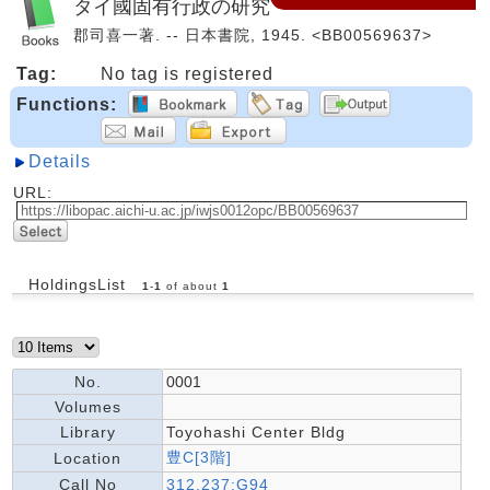
タイ國固有行政の研究
郡司喜一著. -- 日本書院, 1945. <BB00569637>
Tag:
No tag is registered
Functions:
Details
URL:
HoldingsList
1
-
1
of about
1
No.
0001
Volumes
Library
Toyohashi Center Bldg
豊C[3階]
Location
Call No
312.237:G94