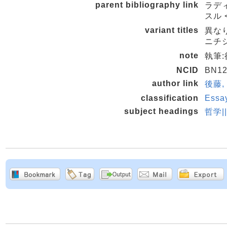
parent bibliography link
ラディ
スル <
variant titles
異な
ニチジ
note
執筆
NCID
BN12
author link
後藤, 
classification
Essa
subject headings
哲学|