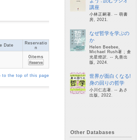
よう : 読むラジオ
講座
小林正嗣著. -- 萌書
房, 2021.
なぜ哲学を学ぶの
か
Reservatio
e Date
Helen Beebee,
n
Michael Rush著 ; 倉
0items
光星燈訳. -- 丸善出
版, 2024.
 to the top of this page
世界が面白くなる!
身の回りの哲学
小川仁志著. -- あさ
出版, 2022.
Other Databases