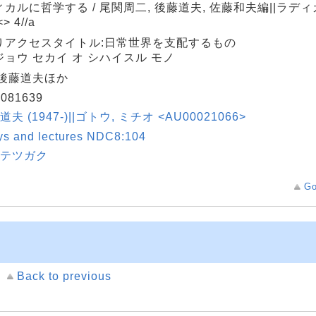
カルに哲学する / 尾関周二, 後藤道夫, 佐藤和夫編||ラディ
> 4//a
りアクセスタイトル:日常世界を支配するもの
ョウ セカイ オ シハイスル モノ
:後藤道夫ほか
081639
道夫 (1947-)||ゴトウ, ミチオ <AU00021066>
ys and lectures NDC8:104
|テツガク
Go
Back to previous