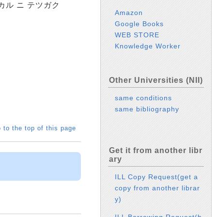
カル ニ テツガク
Amazon
Google Books
WEB STORE
Knowledge Worker
Other Universities (NII)
same conditions
same bibliography
 to the top of this page
Get it from another libr
ary
ILL Copy Request(get a
copy from another librar
y)