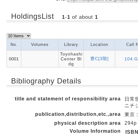
HoldingsList
1
-
1
of about
1
No.
Volumes
Library
Location
Call 
Toyohashi
豊C[3階]
0001
Center Bl
104:G
dg
Bibliography Details
title and statement of responsibility area
日常
ニチジ
publication,distribution,etc.,area
東京 :
physical description area
294p
Volume Information
ISB