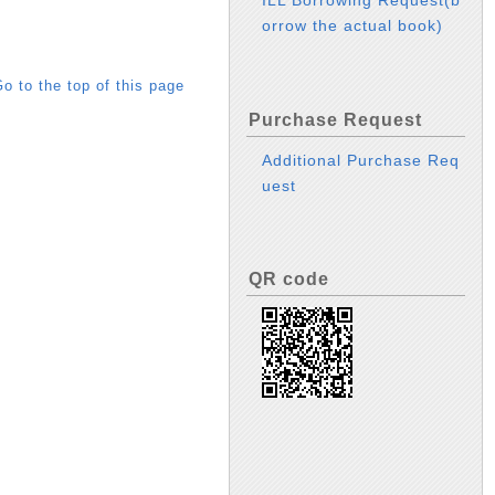
ILL Borrowing Request(b
orrow the actual book)
o to the top of this page
Purchase Request
Additional Purchase Req
uest
QR code