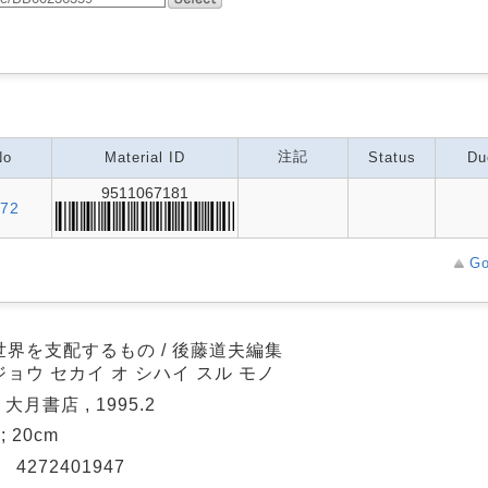
注記
No
Material ID
Status
Du
9511067181
72
Go
世界を支配するもの / 後藤道夫編集
ョウ セカイ オ シハイ スル モノ
 大月書店 , 1995.2
 ; 20cm
N
4272401947