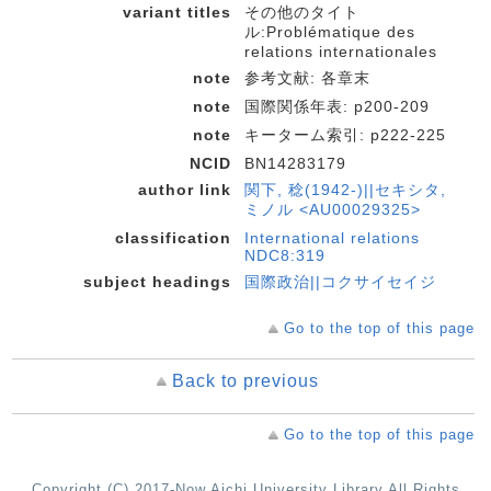
variant titles
その他のタイト
ル:Problématique des
relations internationales
note
参考文献: 各章末
note
国際関係年表: p200-209
note
キーターム索引: p222-225
NCID
BN14283179
author link
関下, 稔(1942-)||セキシタ,
ミノル <AU00029325>
classification
International relations
NDC8:319
subject headings
国際政治||コクサイセイジ
Go to the top of this page
Back to previous
Go to the top of this page
Copyright (C) 2017-Now Aichi University Library All Rights