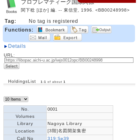
プロブレマティーク国際関係
関下稔 [ほか] 編. -- 東信堂, 1996. <BB00248998>
Tag:
No tag is registered
Functions:
Details
URL:
HoldingsList
1
-
1
of about
1
No.
0001
Volumes
Library
Nagoya Library
[3階]名図開架集密
Location
Call No
319:Se39