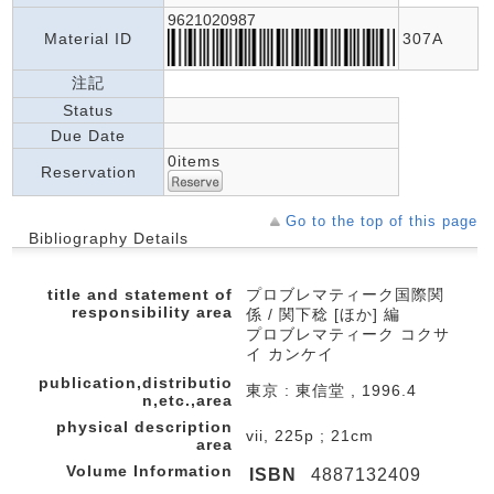
9621020987
Material ID
307A
注記
Status
Due Date
0items
Reservation
Go to the top of this page
Bibliography Details
title and statement of
プロブレマティーク国際関
responsibility area
係 / 関下稔 [ほか] 編
プロブレマティーク コクサ
イ カンケイ
publication,distributio
東京 : 東信堂 , 1996.4
n,etc.,area
physical description
vii, 225p ; 21cm
area
Volume Information
ISBN
4887132409