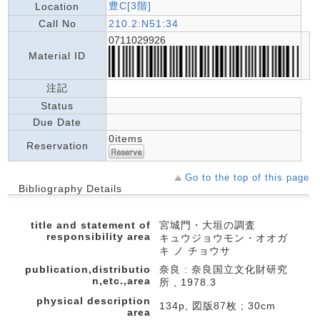
豊C[3階]
Location
Call No
210.2:N51:34
0711029926
Material ID
注記
Status
Due Date
0items
Reservation
Go to the top of this page
Bibliography Details
title and statement of
宮城門・大垣の調査
responsibility area
キュウジョウモン・オオガ
キ ノ チョウサ
publication,distributio
奈良 : 奈良国立文化財研究
n,etc.,area
所 , 1978.3
physical description
134p, 図版87枚 ; 30cm
area