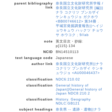
parent bibliography
奈良国立文化財研究所学報 /
link
奈良国立文化財研究所 [編]||
ナラ コクリツ ブンカザイ
ケンキュウジョ ガクホウ
<BB00746612> 第34冊 .
平城宮発掘調査報告||ヘイジ
ョウキュウ ハックツ チョウ
サ ホウコク ; 9//ab
note
英文目次・抄録:
p[115]-134
NCID
BN14510113
text language code
Japanese
author link
奈良国立文化財研究所||ナラ
コクリツ ブンカザイ ケンキ
ュウジョ <AU00046437>
classification
NDC6:210.02
classification
General history of
Japan||General history of
Japan NDC8:210.2
classification
History. Geography
NDLC:GB121
subject headings
奈良県 -- 遺跡・遺物||ナラ